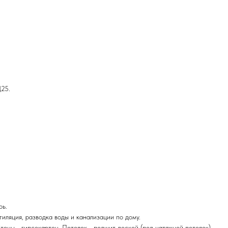
Д25.
рь.
тиляция, разводка воды и канализации по дому.
Стены - гипсокартон. Потолок - подшит доской (под натяжной потолок).