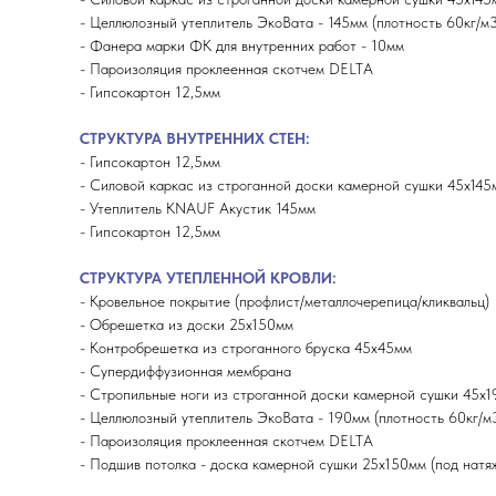
- Целлюлозный утеплитель ЭкоВата - 145мм (плотность 60кг/м3
- Фанера марки ФК для внутренних работ - 10мм
- Пароизоляция проклеенная скотчем DELTA
- Гипсокартон 12,5мм
СТРУКТУРА ВНУТРЕННИХ СТЕН:
- Гипсокартон 12,5мм
- Силовой каркас из строганной доски камерной сушки 45х145
- Утеплитель KNAUF Акустик 145мм
- Гипсокартон 12,5мм
СТРУКТУРА УТЕПЛЕННОЙ КРОВЛИ:
- Кровельное покрытие (профлист/металлочерепица/кликвальц)
- Обрешетка из доски 25х150мм
- Контробрешетка из строганного бруска 45х45мм
- Супердиффузионная мембрана
- Стропильные ноги из строганной доски камерной сушки 45х
- Целлюлозный утеплитель ЭкоВата - 190мм (плотность 60кг/м
- Пароизоляция проклеенная скотчем DELTA
- Подшив потолка - доска камерной сушки 25х150мм (под натя