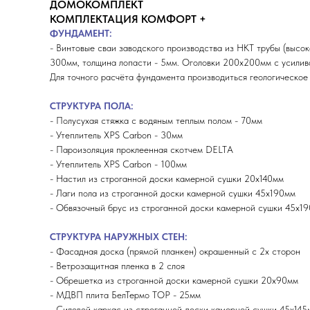
ДОМОКОМПЛЕКТ
КОМПЛЕКТАЦИЯ КОМФОРТ +
ФУНДАМЕНТ:
- Винтовые сваи заводского производства из НКТ трубы (высок
300мм, толщина лопасти - 5мм. Оголовки 200х200мм с усили
Для точного расчёта фундамента производиться геологическое
СТРУКТУРА ПОЛА:
- Полусухая стяжка с водяным теплым полом - 70мм
- Утеплитель XPS Carbon - 30мм
- Пароизоляция проклеенная скотчем DELTA
- Утеплитель XPS Carbon - 100мм
- Настил из строганной доски камерной сушки 20х140мм
- Лаги пола из строганной доски камерной сушки 45х190мм
- Обвязочный брус из строганной доски камерной сушки 45х19
СТРУКТУРА НАРУЖНЫХ СТЕН:
- Фасадная доска (прямой планкен) окрашенный с 2х сторон
- Ветрозащитная пленка в 2 слоя
- Обрешетка из строганной доски камерной сушки 20х90мм
- МДВП плита БелТермо ТОP - 25мм
- Силовой каркас из строганной доски камерной сушки 45х145