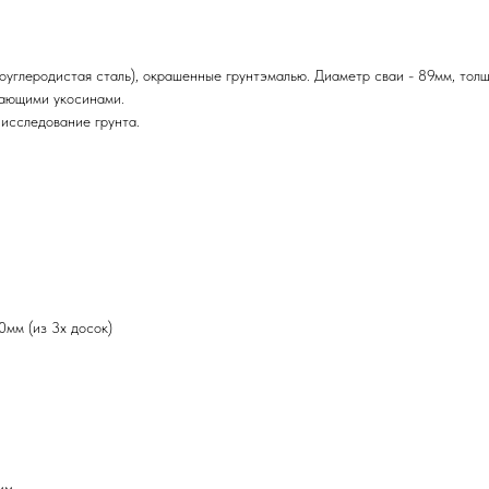
оуглеродистая сталь), окрашенные грунтэмалью. Диаметр сваи - 89мм, толщ
вающими укосинами.
 исследование грунта.
0мм (из 3х досок)
мм