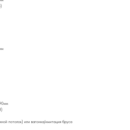
)
мм
190мм
3)
жной потолок) или вагонка/имитация бруса