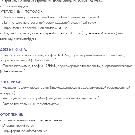
- Стропильные ноги из строганной доски камерной сушки 45х190мм
- Холодный чердак
УТЕПЛЕННЫЙ ПОТОЛОК:
- Целлюлозный утеплитель ЭкоВата - 250мм (плотность 30кг/м3)
- Лаги потолка из строганной доски камерной сушки 45х190мм
- Пароизоляция проклеенная скотчем DELTA
- Подшив потолка - доска камерной сушки 25х150мм (под натяжной потолок) или
вагонка/имитация бруса
ДВЕРЬ И ОКНА:
- Входная дверь пластиковая, профиль REHAU, двухкамерный матовый стеклопакет,
энергоэффективный (с i-напылением)
- Окна пластиковые, профиль REHAU, двухкамерные стеклопакеты, энергоэффективные
(с i-напылением)
ЭЛЕКТРИКА:
- Разводка по дому кабеля ВВГнг (прокладка кабеля в самозатухающей гофрированной
пвх трубе)
- Распределительные коробки (соединения кабелей свариваются)
- Распределительный щит с автоматами
ОТОПЛЕНИЕ:
- Водяной теплый пол в полусухой стяжке
- Электрический котел
- Периферийное оборудование