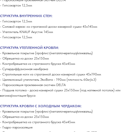
- Пароизоляция проклеенная скотчем DELTA
- Гипсокартон 12,5мм
СТРУКТУРА ВНУТРЕННИХ СТЕН:
- Гипсокартон 12,5мм
- Силовой каркас из строганной доски камерной сушки 45х145мм
- Утеплитель KNAUF Акустик 145мм
- Гипсокартон 12,5мм
СТРУКТУРА УТЕПЛЕННОЙ КРОВЛИ:
- Кровельное покрытие (профлист/металлочерепица/кликвальц)
- Обрешетка из доски 25х150мм
- Контробрешетка из строганного бруска 45х45мм
- Супердиффузионная мембрана
- Стропильные ноги из строганной доски камерной сушки 45х190мм
- Целлюлозный утеплитель ЭкоВата - 190мм (плотность 60кг/м3)
- Пароизоляция проклеенная скотчем DELTA
- Подшив потолка - доска камерной сушки 25х150мм (под натяжной потолок) или
вагонка/имитация бруса
СТРУКТУРА КРОВЛИ С ХОЛОДНЫМ ЧЕРДАКОМ:
- Кровельное покрытие (профлист/металлочерепица/кликвальц)
- Обрешетка из доски 25х150мм
- Контробрешетка из строганного бруска 45х45мм
- Гидро-пароизоляция