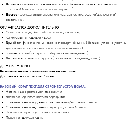
Потолок
- смонтировать натяжной потолок, (возможна отделка вагонкой или
имитацией бруса, останется только покрасить).
Другое
- межкомнатные двери, плинтуса, сантехника, розетки/выключатели/
светильники.
ОПЛАЧИВАЕТСЯ ДОПОЛНИТЕЛЬНО
Скважина на воду, обустройство и заведение в дом.
Канализация и подводка к дому.
Другой тип фундамента или сваи нестандартной длины ( большой уклон на участке,
требования на основании геологического изыскания )
Зашивка цоколя ( материал подбирается индивидуально )
Лестницы на крыльцо и террасу ( расчитывается индивидуально )
ДОМОКОМПЛЕКТ
Вы можете заказать домокомплект на этот дом.
Доставим в любой регион России.
БАЗОВЫЙ КОМПЛЕКТ ДЛЯ СТРОИТЕЛЬСТВА ДОМА:
Напиленные в размер лаги перекрытия.
Доска для чернового настила перекрытия.
Стеновые панели наружных стен с черновой/чистовой отделкой.
Стеновые панели внутренних перегородок без обшивки.
Напиленная в размер стропильная система.
Проектная документация.