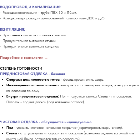
ВОДОПРОВОД И КАНАЛИЗАЦИЯ:
- Разводка канализации - труба ПВХ 50 и 110мм.
- Разводка водопровода - армированный полипропилен Д20 и Д25.
ВЕНТИЛЯЦИЯ:
- Приточные клапана в спальных комнатах
- Принудительная вытяжка в студии
- Принудительная вытяжка в санузлах
Подробнее о технологии →
СТЕПЕНЬ ГОТОВНОСТИ
ПРЕДЧИСТОВАЯ ОТДЕЛКА - базовая
Снаружи дом полностью готов
- фасад, кровля, окна, дверь.
Инженерные системы готовы
- электрика, отопление, вентиляция, разводка воды и
канализации по дому.
Внутри предчистовая отделка:
Пол - полусухая стяжка. Стены - гипсокартон.
Потолок - подшит доской (под натяжной потолок).
ЧИСТОВАЯ ОТДЕЛКА - обсуждается индивидуально
Пол
- уложить чистовое напольное покрытие (керамогранит, кварц-винил).
Стены
- отштукатурить и покрасить гипсокартон (возможна отделка вагонкой или
имитацией бруса, останется только покрасить).