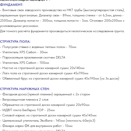
ФУНДАМЕНТ:
- Винтовые сваи заводского производства из НКТ трубы (высокоуглеродистая сталь),
окрашенные грунтэмалью. Диаметр сваи - 89мм, толщина стенки - от 6,5мм, длина -
2500мм. Диаметр лопасти - 300мм, толщина лопасти - 5мм. Оголовки 200х200мм с
усиливающими укосинами.
Для точного расчёта фундамента производиться геологическое исследование грунта.
СТРУКТУРА ПОЛА:
- Полусухая стяжка с водяным теплым полом - 70мм
- Утеплитель XPS Carbon - 30мм
- Пароизоляция проклеенная скотчем DELTA
- Утеплитель XPS Carbon - 100мм
- Настил из строганной доски камерной сушки 20х140мм
- Лаги пола из строганной доски камерной сушки 45х190мм
- Обвязочный брус из строганной доски камерной сушки 45х190мм (из 3х досок)
СТРУКТУРА НАРУЖНЫХ СТЕН:
- Фасадная доска (прямой планкен) окрашенный с 2х сторон
- Ветрозащитная пленка в 2 слоя
- Обрешетка из строганной доски камерной сушки 20х90мм
- МДВП плита БелТермо ТОP - 25мм
- Силовой каркас из строганной доски камерной сушки 45х145мм
- Целлюлозный утеплитель ЭкоВата - 145мм (плотность 60кг/м3)
- Фанера марки ФК для внутренних работ - 10мм