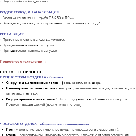
- Периферийное оборудование
ВОДОПРОВОД И КАНАЛИЗАЦИЯ:
- Разводка канализации - труба ПВХ 50 и 110мм.
- Разводка водопровода - армированный полипропилен Д20 и Д25.
ВЕНТИЛЯЦИЯ:
- Приточные клапана в спальных комнатах
- Принудительная вытяжка в студии
- Принудительная вытяжка в санузлах
Подробнее о технологии →
СТЕПЕНЬ ГОТОВНОСТИ
ПРЕДЧИСТОВАЯ ОТДЕЛКА - базовая
Снаружи дом полностью готов
- фасад, кровля, окна, дверь.
Инженерные системы готовы
- электрика, отопление, вентиляция, разводка воды и
канализации по дому.
Внутри предчистовая отделка:
Пол - полусухая стяжка. Стены - гипсокартон.
Потолок - подшит доской (под натяжной потолок).
ЧИСТОВАЯ ОТДЕЛКА - обсуждается индивидуально
Пол
- уложить чистовое напольное покрытие (керамогранит, кварц-винил).
Стены
- отштукатурить и покрасить гипсокартон (возможна отделка вагонкой или