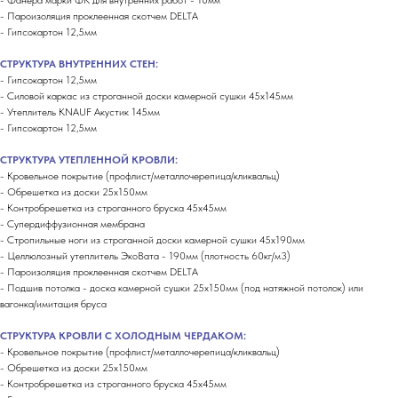
- Фанера марки ФК для внутренних работ - 10мм
- Пароизоляция проклеенная скотчем DELTA
- Гипсокартон 12,5мм
СТРУКТУРА ВНУТРЕННИХ СТЕН:
- Гипсокартон 12,5мм
- Силовой каркас из строганной доски камерной сушки 45х145мм
- Утеплитель KNAUF Акустик 145мм
- Гипсокартон 12,5мм
СТРУКТУРА УТЕПЛЕННОЙ КРОВЛИ:
- Кровельное покрытие (профлист/металлочерепица/кликвальц)
- Обрешетка из доски 25х150мм
- Контробрешетка из строганного бруска 45х45мм
- Супердиффузионная мембрана
- Стропильные ноги из строганной доски камерной сушки 45х190мм
- Целлюлозный утеплитель ЭкоВата - 190мм (плотность 60кг/м3)
- Пароизоляция проклеенная скотчем DELTA
- Подшив потолка - доска камерной сушки 25х150мм (под натяжной потолок) или
вагонка/имитация бруса
СТРУКТУРА КРОВЛИ С ХОЛОДНЫМ ЧЕРДАКОМ:
- Кровельное покрытие (профлист/металлочерепица/кликвальц)
- Обрешетка из доски 25х150мм
- Контробрешетка из строганного бруска 45х45мм