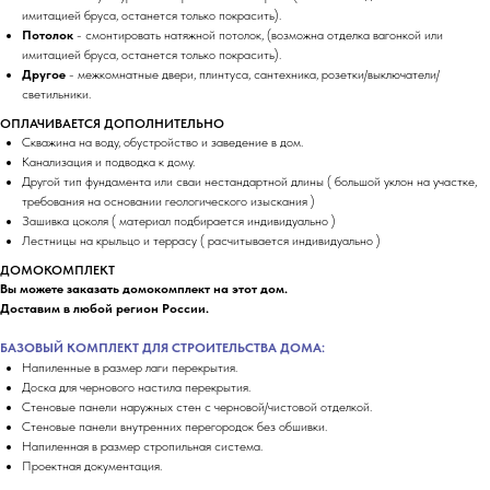
имитацией бруса, останется только покрасить).
Потолок
- смонтировать натяжной потолок, (возможна отделка вагонкой или
имитацией бруса, останется только покрасить).
Другое
- межкомнатные двери, плинтуса, сантехника, розетки/выключатели/
светильники.
ОПЛАЧИВАЕТСЯ ДОПОЛНИТЕЛЬНО
Скважина на воду, обустройство и заведение в дом.
Канализация и подводка к дому.
Другой тип фундамента или сваи нестандартной длины ( большой уклон на участке,
требования на основании геологического изыскания )
Зашивка цоколя ( материал подбирается индивидуально )
Лестницы на крыльцо и террасу ( расчитывается индивидуально )
ДОМОКОМПЛЕКТ
Вы можете заказать домокомплект на этот дом.
Доставим в любой регион России.
БАЗОВЫЙ КОМПЛЕКТ ДЛЯ СТРОИТЕЛЬСТВА ДОМА:
Напиленные в размер лаги перекрытия.
Доска для чернового настила перекрытия.
Стеновые панели наружных стен с черновой/чистовой отделкой.
Стеновые панели внутренних перегородок без обшивки.
Напиленная в размер стропильная система.
Проектная документация.