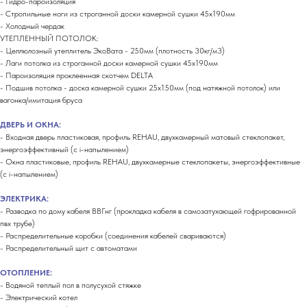
- Гидро-пароизоляция
- Стропильные ноги из строганной доски камерной сушки 45х190мм
- Холодный чердак
УТЕПЛЕННЫЙ ПОТОЛОК:
- Целлюлозный утеплитель ЭкоВата - 250мм (плотность 30кг/м3)
- Лаги потолка из строганной доски камерной сушки 45х190мм
- Пароизоляция проклеенная скотчем DELTA
- Подшив потолка - доска камерной сушки 25х150мм (под натяжной потолок) или
вагонка/имитация бруса
ДВЕРЬ И ОКНА:
- Входная дверь пластиковая, профиль REHAU, двухкамерный матовый стеклопакет,
энергоэффективный (с i-напылением)
- Окна пластиковые, профиль REHAU, двухкамерные стеклопакеты, энергоэффективные
(с i-напылением)
ЭЛЕКТРИКА:
- Разводка по дому кабеля ВВГнг (прокладка кабеля в самозатухающей гофрированной
пвх трубе)
- Распределительные коробки (соединения кабелей свариваются)
- Распределительный щит с автоматами
ОТОПЛЕНИЕ:
- Водяной теплый пол в полусухой стяжке
- Электрический котел