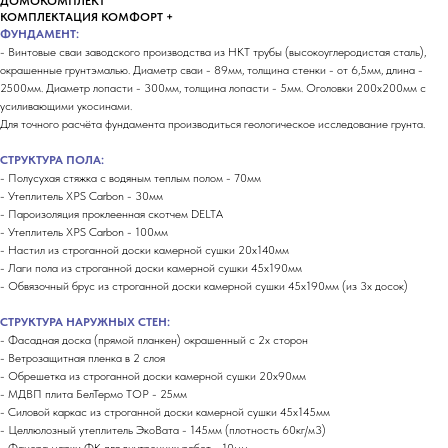
ДОМОКОМПЛЕКТ
КОМПЛЕКТАЦИЯ КОМФОРТ +
ФУНДАМЕНТ:
- Винтовые сваи заводского производства из НКТ трубы (высокоуглеродистая сталь),
окрашенные грунтэмалью. Диаметр сваи - 89мм, толщина стенки - от 6,5мм, длина -
2500мм. Диаметр лопасти - 300мм, толщина лопасти - 5мм. Оголовки 200х200мм с
усиливающими укосинами.
Для точного расчёта фундамента производиться геологическое исследование грунта.
СТРУКТУРА ПОЛА:
- Полусухая стяжка с водяным теплым полом - 70мм
- Утеплитель XPS Carbon - 30мм
- Пароизоляция проклеенная скотчем DELTA
- Утеплитель XPS Carbon - 100мм
- Настил из строганной доски камерной сушки 20х140мм
- Лаги пола из строганной доски камерной сушки 45х190мм
- Обвязочный брус из строганной доски камерной сушки 45х190мм (из 3х досок)
СТРУКТУРА НАРУЖНЫХ СТЕН:
- Фасадная доска (прямой планкен) окрашенный с 2х сторон
- Ветрозащитная пленка в 2 слоя
- Обрешетка из строганной доски камерной сушки 20х90мм
- МДВП плита БелТермо ТОP - 25мм
- Силовой каркас из строганной доски камерной сушки 45х145мм
- Целлюлозный утеплитель ЭкоВата - 145мм (плотность 60кг/м3)