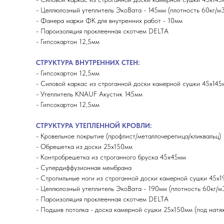
- Целлюлозный утеплитель ЭкоВата - 145мм (плотность 60кг/м3
- Фанера марки ФК для внутренних работ - 10мм
- Пароизоляция проклеенная скотчем DELTA
- Гипсокартон 12,5мм
СТРУКТУРА ВНУТРЕННИХ СТЕН:
- Гипсокартон 12,5мм
- Силовой каркас из строганной доски камерной сушки 45х145
- Утеплитель KNAUF Акустик 145мм
- Гипсокартон 12,5мм
СТРУКТУРА УТЕПЛЕННОЙ КРОВЛИ:
- Кровельное покрытие (профлист/металлочерепица/кликвальц)
- Обрешетка из доски 25х150мм
- Контробрешетка из строганного бруска 45х45мм
- Супердиффузионная мембрана
- Стропильные ноги из строганной доски камерной сушки 45х
- Целлюлозный утеплитель ЭкоВата - 190мм (плотность 60кг/м
- Пароизоляция проклеенная скотчем DELTA
- Подшив потолка - доска камерной сушки 25х150мм (под натя