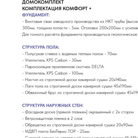
ДОМОКОМПЛЕКТ
КОМПЛЕКТАЦИЯ КОМФОРТ +
ФУНДАМЕНТ:
- Винтовые сваи заводского производства из НКТ трубы (высок
300мм, толщина лопасти - 5мм. Оголовки 200х200мм с усили
Для точного расчёта фундамента производиться геологическое
СТРУКТУРА ПОЛА:
- Полусухая стяжка с водяным теплым полом - 70мм
- Утеплитель XPS Carbon - 30мм
- Пароизоляция проклеенная скотчем DELTA
- Утеплитель XPS Carbon - 100мм
- Настил из строганной доски камерной сушки 20х140мм
- Лаги пола из строганной доски камерной сушки 45х190мм
- Обвязочный брус из строганной доски камерной сушки 45х19
СТРУКТУРА НАРУЖНЫХ СТЕН:
- Фасадная доска (прямой планкен) окрашенный с 2х сторон
- Ветрозащитная пленка в 2 слоя
- Обрешетка из строганной доски камерной сушки 20х90мм
- МДВП плита БелТермо ТОP - 25мм
- Силовой каркас из строганной доски камерной сушки 45х145