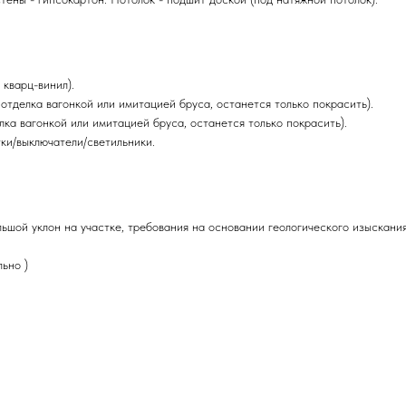
 кварц-винил).
отделка вагонкой или имитацией бруса, останется только покрасить).
ка вагонкой или имитацией бруса, останется только покрасить).
тки/выключатели/светильники.
ьшой уклон на участке, требования на основании геологического изыскания
ьно )