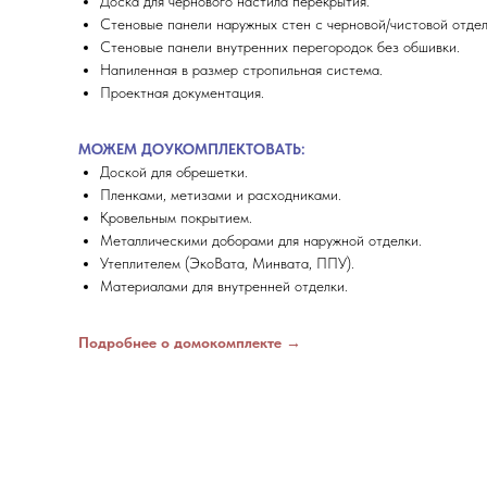
Доска для чернового настила перекрытия.
Стеновые панели наружных стен с черновой/чистовой отдел
Стеновые панели внутренних перегородок без обшивки.
Напиленная в размер стропильная система.
Проектная документация.
МОЖЕМ ДОУКОМПЛЕКТОВАТЬ:
Доской для обрешетки.
Пленками, метизами и расходниками.
Кровельным покрытием.
Металлическими доборами для наружной отделки.
Утеплителем (ЭкоВата, Минвата, ППУ).
Материалами для внутренней отделки.
Подробнее о домокомплекте →