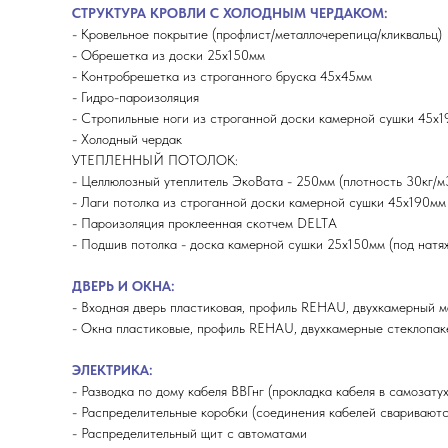
СТРУКТУРА КРОВЛИ С ХОЛОДНЫМ ЧЕРДАКОМ:
- Кровельное покрытие (профлист/металлочерепица/кликвальц)
- Обрешетка из доски 25х150мм
- Контробрешетка из строганного бруска 45х45мм
- Гидро-пароизоляция
- Стропильные ноги из строганной доски камерной сушки 45х
- Холодный чердак
УТЕПЛЕННЫЙ ПОТОЛОК:
- Целлюлозный утеплитель ЭкоВата - 250мм (плотность 30кг/м
- Лаги потолка из строганной доски камерной сушки 45х190мм
- Пароизоляция проклеенная скотчем DELTA
- Подшив потолка - доска камерной сушки 25х150мм (под натя
ДВЕРЬ И ОКНА:
- Входная дверь пластиковая, профиль REHAU, двухкамерный м
- Окна пластиковые, профиль REHAU, двухкамерные стеклопаке
ЭЛЕКТРИКА:
- Разводка по дому кабеля ВВГнг (прокладка кабеля в самозат
- Распределительные коробки (соединения кабелей свариваютс
- Распределительный щит с автоматами