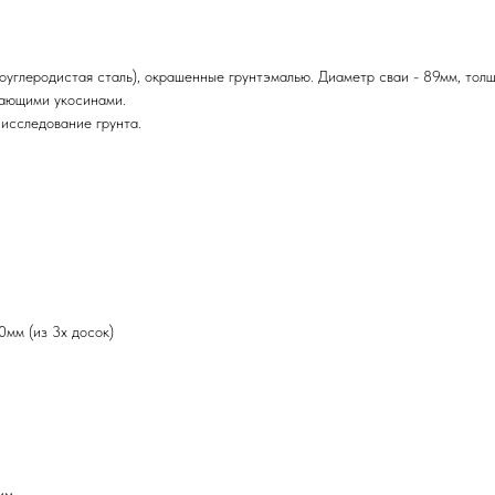
оуглеродистая сталь), окрашенные грунтэмалью. Диаметр сваи - 89мм, толщ
вающими укосинами.
 исследование грунта.
0мм (из 3х досок)
мм