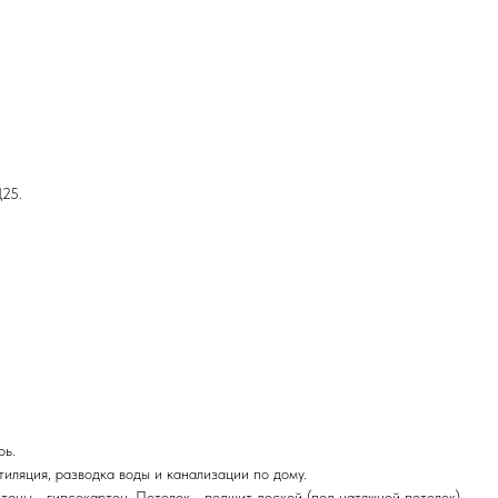
Д25.
рь.
тиляция, разводка воды и канализации по дому.
Стены - гипсокартон. Потолок - подшит доской (под натяжной потолок).