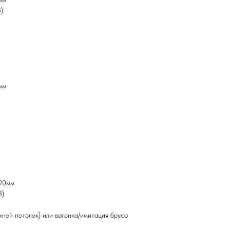
)
мм
190мм
3)
жной потолок) или вагонка/имитация бруса