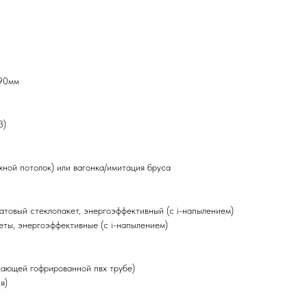
190мм
3)
жной потолок) или вагонка/имитация бруса
атовый стеклопакет, энергоэффективный (с i-напылением)
ты, энергоэффективные (с i-напылением)
ухающей гофрированной пвх трубе)
я)