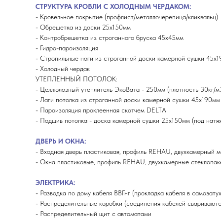
СТРУКТУРА КРОВЛИ С ХОЛОДНЫМ ЧЕРДАКОМ:
- Кровельное покрытие (профлист/металлочерепица/кликвальц)
- Обрешетка из доски 25х150мм
- Контробрешетка из строганного бруска 45х45мм
- Гидро-пароизоляция
- Стропильные ноги из строганной доски камерной сушки 45х
- Холодный чердак
УТЕПЛЕННЫЙ ПОТОЛОК:
- Целлюлозный утеплитель ЭкоВата - 250мм (плотность 30кг/м
- Лаги потолка из строганной доски камерной сушки 45х190мм
- Пароизоляция проклеенная скотчем DELTA
- Подшив потолка - доска камерной сушки 25х150мм (под натя
ДВЕРЬ И ОКНА:
- Входная дверь пластиковая, профиль REHAU, двухкамерный м
- Окна пластиковые, профиль REHAU, двухкамерные стеклопаке
ЭЛЕКТРИКА:
- Разводка по дому кабеля ВВГнг (прокладка кабеля в самозат
- Распределительные коробки (соединения кабелей свариваютс
- Распределительный щит с автоматами