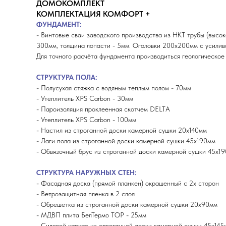
ДОМОКОМПЛЕКТ
КОМПЛЕКТАЦИЯ КОМФОРТ +
ФУНДАМЕНТ:
- Винтовые сваи заводского производства из НКТ трубы (высок
300мм, толщина лопасти - 5мм. Оголовки 200х200мм с усили
Для точного расчёта фундамента производиться геологическое
СТРУКТУРА ПОЛА:
- Полусухая стяжка с водяным теплым полом - 70мм
- Утеплитель XPS Carbon - 30мм
- Пароизоляция проклеенная скотчем DELTA
- Утеплитель XPS Carbon - 100мм
- Настил из строганной доски камерной сушки 20х140мм
- Лаги пола из строганной доски камерной сушки 45х190мм
- Обвязочный брус из строганной доски камерной сушки 45х19
СТРУКТУРА НАРУЖНЫХ СТЕН:
- Фасадная доска (прямой планкен) окрашенный с 2х сторон
- Ветрозащитная пленка в 2 слоя
- Обрешетка из строганной доски камерной сушки 20х90мм
- МДВП плита БелТермо ТОP - 25мм
- Силовой каркас из строганной доски камерной сушки 45х145