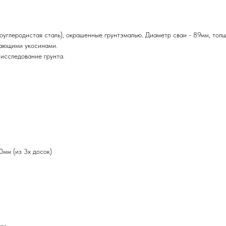
оуглеродистая сталь), окрашенные грунтэмалью. Диаметр сваи - 89мм, толщ
вающими укосинами.
 исследование грунта.
0мм (из 3х досок)
мм