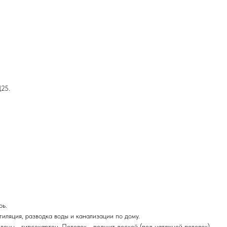
Д25.
рь.
тиляция, разводка воды и канализации по дому.
Стены - гипсокартон. Потолок - подшит доской (под натяжной потолок).