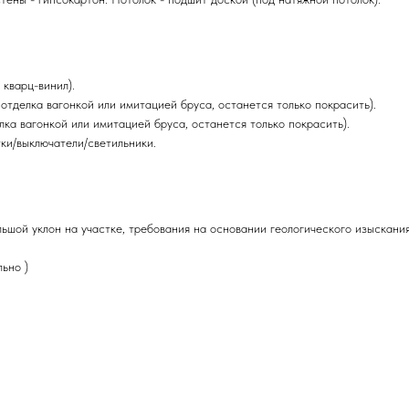
 кварц-винил).
отделка вагонкой или имитацией бруса, останется только покрасить).
ка вагонкой или имитацией бруса, останется только покрасить).
тки/выключатели/светильники.
ьшой уклон на участке, требования на основании геологического изыскания
ьно )