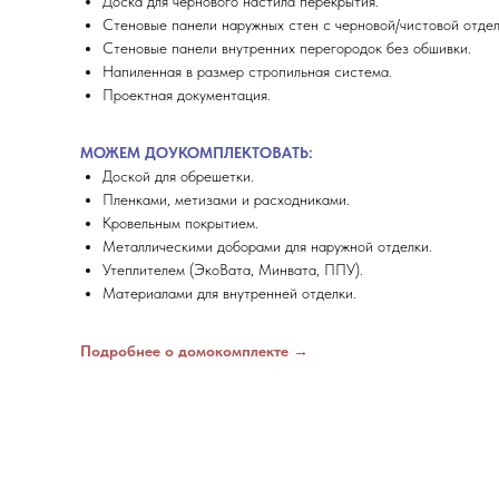
Доска для чернового настила перекрытия.
Стеновые панели наружных стен с черновой/чистовой отдел
Стеновые панели внутренних перегородок без обшивки.
Напиленная в размер стропильная система.
Проектная документация.
МОЖЕМ ДОУКОМПЛЕКТОВАТЬ:
Доской для обрешетки.
Пленками, метизами и расходниками.
Кровельным покрытием.
Металлическими доборами для наружной отделки.
Утеплителем (ЭкоВата, Минвата, ППУ).
Материалами для внутренней отделки.
Подробнее о домокомплекте →