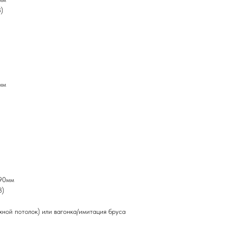
)
мм
190мм
3)
жной потолок) или вагонка/имитация бруса