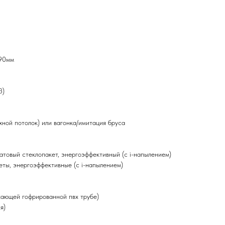
190мм
3)
жной потолок) или вагонка/имитация бруса
атовый стеклопакет, энергоэффективный (с i-напылением)
ты, энергоэффективные (с i-напылением)
ухающей гофрированной пвх трубе)
я)