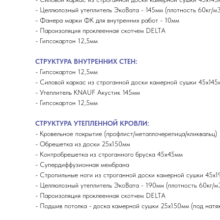
- Целлюлозный утеплитель ЭкоВата - 145мм (плотность 60кг/м3
- Фанера марки ФК для внутренних работ - 10мм
- Пароизоляция проклеенная скотчем DELTA
- Гипсокартон 12,5мм
СТРУКТУРА ВНУТРЕННИХ СТЕН:
- Гипсокартон 12,5мм
- Силовой каркас из строганной доски камерной сушки 45х145
- Утеплитель KNAUF Акустик 145мм
- Гипсокартон 12,5мм
СТРУКТУРА УТЕПЛЕННОЙ КРОВЛИ:
- Кровельное покрытие (профлист/металлочерепица/кликвальц)
- Обрешетка из доски 25х150мм
- Контробрешетка из строганного бруска 45х45мм
- Супердиффузионная мембрана
- Стропильные ноги из строганной доски камерной сушки 45х
- Целлюлозный утеплитель ЭкоВата - 190мм (плотность 60кг/м
- Пароизоляция проклеенная скотчем DELTA
- Подшив потолка - доска камерной сушки 25х150мм (под натя