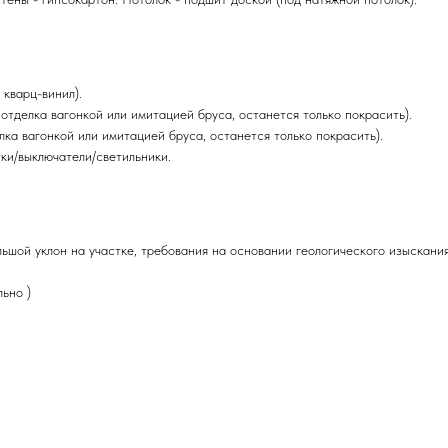
 кварц-винил).
отделка вагонкой или имитацией бруса, останется только покрасить).
ка вагонкой или имитацией бруса, останется только покрасить).
тки/выключатели/светильники.
ьшой уклон на участке, требования на основании геологического изыскания
ьно )