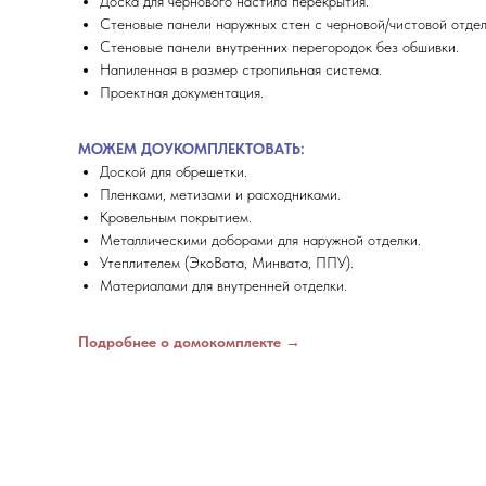
Доска для чернового настила перекрытия.
Стеновые панели наружных стен с черновой/чистовой отдел
Стеновые панели внутренних перегородок без обшивки.
Напиленная в размер стропильная система.
Проектная документация.
МОЖЕМ ДОУКОМПЛЕКТОВАТЬ:
Доской для обрешетки.
Пленками, метизами и расходниками.
Кровельным покрытием.
Металлическими доборами для наружной отделки.
Утеплителем (ЭкоВата, Минвата, ППУ).
Материалами для внутренней отделки.
Подробнее о домокомплекте →