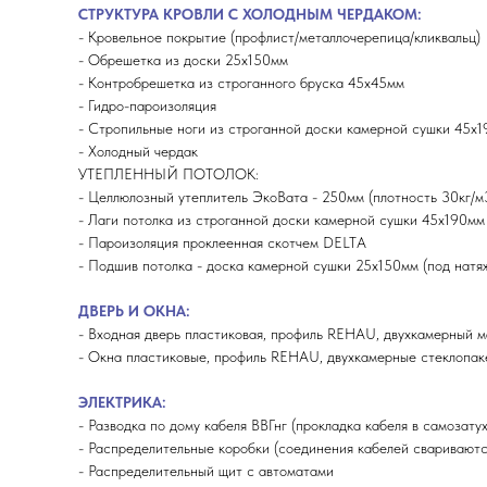
СТРУКТУРА КРОВЛИ С ХОЛОДНЫМ ЧЕРДАКОМ:
- Кровельное покрытие (профлист/металлочерепица/кликвальц)
- Обрешетка из доски 25х150мм
- Контробрешетка из строганного бруска 45х45мм
- Гидро-пароизоляция
- Стропильные ноги из строганной доски камерной сушки 45х
- Холодный чердак
УТЕПЛЕННЫЙ ПОТОЛОК:
- Целлюлозный утеплитель ЭкоВата - 250мм (плотность 30кг/м
- Лаги потолка из строганной доски камерной сушки 45х190мм
- Пароизоляция проклеенная скотчем DELTA
- Подшив потолка - доска камерной сушки 25х150мм (под натя
ДВЕРЬ И ОКНА:
- Входная дверь пластиковая, профиль REHAU, двухкамерный м
- Окна пластиковые, профиль REHAU, двухкамерные стеклопаке
ЭЛЕКТРИКА:
- Разводка по дому кабеля ВВГнг (прокладка кабеля в самозат
- Распределительные коробки (соединения кабелей свариваютс
- Распределительный щит с автоматами