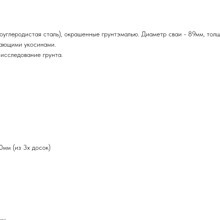
оуглеродистая сталь), окрашенные грунтэмалью. Диаметр сваи - 89мм, толщ
вающими укосинами.
 исследование грунта.
0мм (из 3х досок)
мм