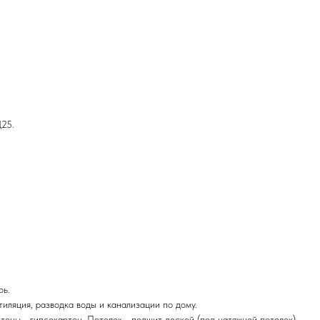
Д25.
рь.
тиляция, разводка воды и канализации по дому.
Стены - гипсокартон. Потолок - подшит доской (под натяжной потолок).