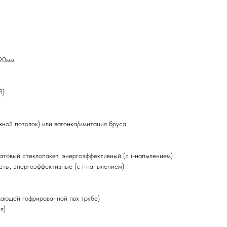
190мм
3)
жной потолок) или вагонка/имитация бруса
атовый стеклопакет, энергоэффективный (с i-напылением)
ты, энергоэффективные (с i-напылением)
ухающей гофрированной пвх трубе)
я)