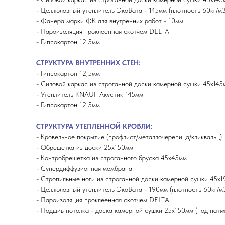
- Целлюлозный утеплитель ЭкоВата - 145мм (плотность 60кг/м3
- Фанера марки ФК для внутренних работ - 10мм
- Пароизоляция проклеенная скотчем DELTA
- Гипсокартон 12,5мм
СТРУКТУРА ВНУТРЕННИХ СТЕН:
- Гипсокартон 12,5мм
- Силовой каркас из строганной доски камерной сушки 45х145
- Утеплитель KNAUF Акустик 145мм
- Гипсокартон 12,5мм
СТРУКТУРА УТЕПЛЕННОЙ КРОВЛИ:
- Кровельное покрытие (профлист/металлочерепица/кликвальц)
- Обрешетка из доски 25х150мм
- Контробрешетка из строганного бруска 45х45мм
- Супердиффузионная мембрана
- Стропильные ноги из строганной доски камерной сушки 45х
- Целлюлозный утеплитель ЭкоВата - 190мм (плотность 60кг/м
- Пароизоляция проклеенная скотчем DELTA
- Подшив потолка - доска камерной сушки 25х150мм (под натя