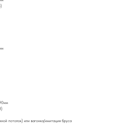
)
мм
190мм
3)
жной потолок) или вагонка/имитация бруса