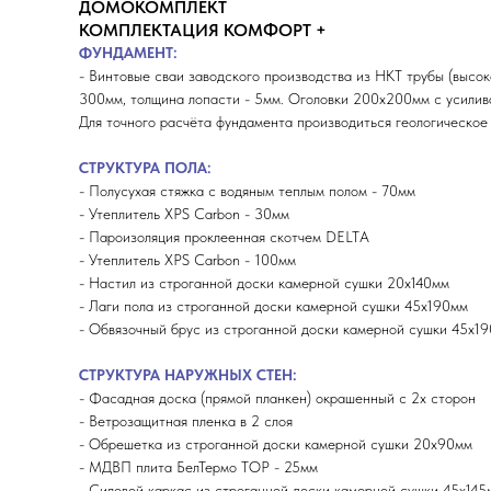
ДОМОКОМПЛЕКТ
КОМПЛЕКТАЦИЯ КОМФОРТ +
ФУНДАМЕНТ:
- Винтовые сваи заводского производства из НКТ трубы (высок
300мм, толщина лопасти - 5мм. Оголовки 200х200мм с усили
Для точного расчёта фундамента производиться геологическое
СТРУКТУРА ПОЛА:
- Полусухая стяжка с водяным теплым полом - 70мм
- Утеплитель XPS Carbon - 30мм
- Пароизоляция проклеенная скотчем DELTA
- Утеплитель XPS Carbon - 100мм
- Настил из строганной доски камерной сушки 20х140мм
- Лаги пола из строганной доски камерной сушки 45х190мм
- Обвязочный брус из строганной доски камерной сушки 45х19
СТРУКТУРА НАРУЖНЫХ СТЕН:
- Фасадная доска (прямой планкен) окрашенный с 2х сторон
- Ветрозащитная пленка в 2 слоя
- Обрешетка из строганной доски камерной сушки 20х90мм
- МДВП плита БелТермо ТОP - 25мм
- Силовой каркас из строганной доски камерной сушки 45х145